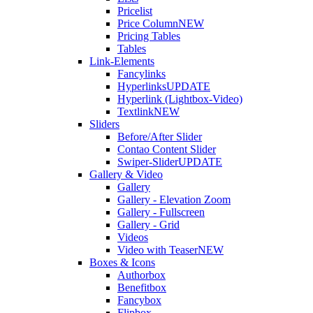
Pricelist
Price Column
NEW
Pricing Tables
Tables
Link-Elements
Fancylinks
Hyperlinks
UPDATE
Hyperlink (Lightbox-Video)
Textlink
NEW
Sliders
Before/After Slider
Contao Content Slider
Swiper-Slider
UPDATE
Gallery & Video
Gallery
Gallery - Elevation Zoom
Gallery - Fullscreen
Gallery - Grid
Videos
Video with Teaser
NEW
Boxes & Icons
Authorbox
Benefitbox
Fancybox
Flipbox