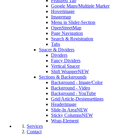
Featured Tab
Google Maps/Multiple Marker
Hoverimage
Imagemap
Menu in Slider-Section
OpenStreetMap
Page Navigation
Search & Registration
Tabs
Spacer & Dividers
Dividers
Fancy Dividers
Vertical Spacer
Shift Wrapper
NEW
Sections & Backgrounds
Background - Image/Color
Background - Video
Background - YouTube
Grid/Article-Designsettings
Headerimage
Slide-In Area
NEW
Sticky Columns
NEW
Wrap-Element
Services
Contact