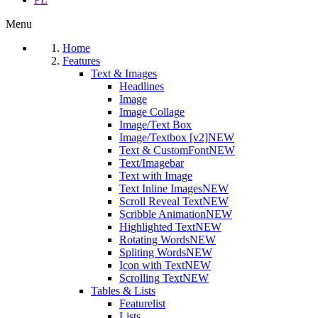
Menu
Home
Features
Text & Images
Headlines
Image
Image Collage
Image/Text Box
Image/Textbox [v2]
NEW
Text & CustomFont
NEW
Text/Imagebar
Text with Image
Text Inline Images
NEW
Scroll Reveal Text
NEW
Scribble Animation
NEW
Highlighted Text
NEW
Rotating Words
NEW
Spliting Words
NEW
Icon with Text
NEW
Scrolling Text
NEW
Tables & Lists
Featurelist
Lists