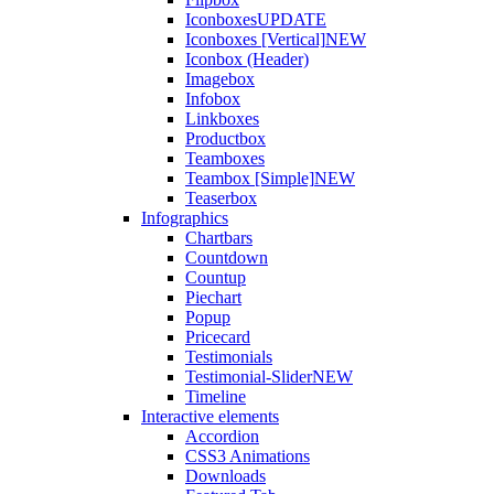
Iconboxes
UPDATE
Iconboxes [Vertical]
NEW
Iconbox (Header)
Imagebox
Infobox
Linkboxes
Productbox
Teamboxes
Teambox [Simple]
NEW
Teaserbox
Infographics
Chartbars
Countdown
Countup
Piechart
Popup
Pricecard
Testimonials
Testimonial-Slider
NEW
Timeline
Interactive elements
Accordion
CSS3 Animations
Downloads